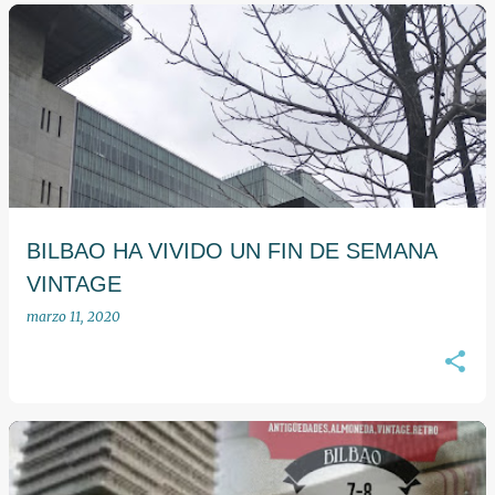
E
n
t
r
a
d
a
BILBAO HA VIVIDO UN FIN DE SEMANA
s
VINTAGE
marzo 11, 2020