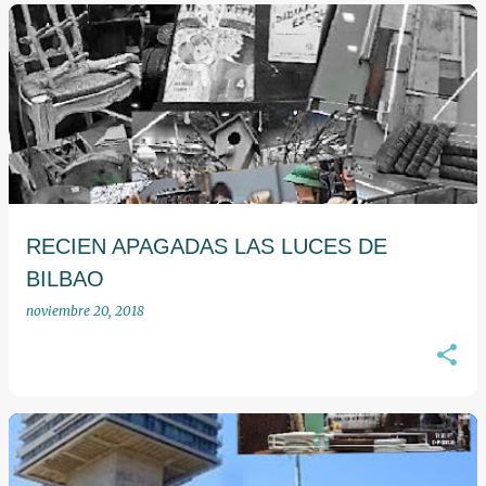
E
n
t
r
a
d
a
RECIEN APAGADAS LAS LUCES DE
s
BILBAO
noviembre 20, 2018