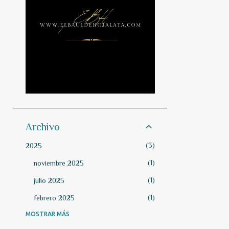
Archivo
3
2025
1
noviembre 2025
1
julio 2025
1
febrero 2025
MOSTRAR MÁS
1
2024