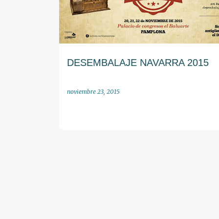
r
a
d
a
DESEMBALAJE NAVARRA 2015
s
noviembre 23, 2015