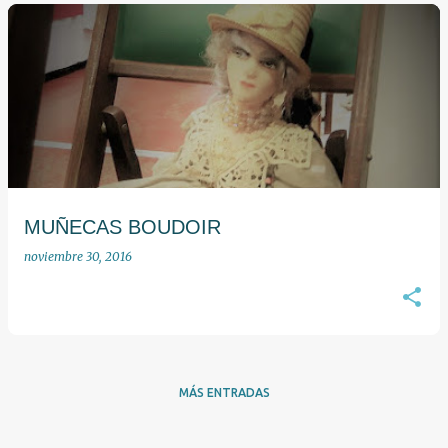
E
n
t
r
a
d
a
MUÑECAS BOUDOIR
s
noviembre 30, 2016
MÁS ENTRADAS