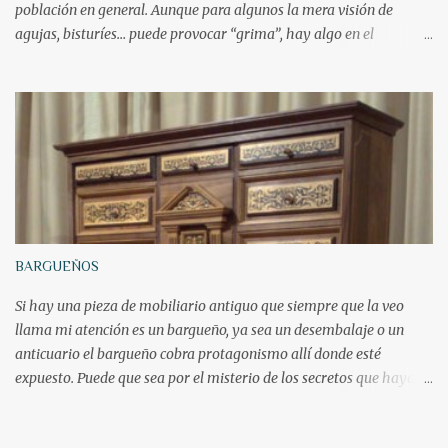
población en general. Aunque para algunos la mera visión de
agujas, bisturíes… puede provocar “grima”, hay algo en el
instrumental médico antiguo que causa verdadera fascinación
entre sus coleccionistas. Los kits de cirujano completos, con sus
bisturíes y sondas están entre los coleccionables médicos más
buscados, sobre todo, los que han sido usados por los médicos
militares durante un periodo de guerra. Pero también están en el
foco de atención los instrumentos asociados a enemas sangrías o
los propios de los boticarios. Antiguos instrumentos romanos de
bronce ...
BARGUEÑOS
Si hay una pieza de mobiliario antiguo que siempre que la veo
llama mi atención es un bargueño, ya sea un desembalaje o un
anticuario el bargueño cobra protagonismo allí donde esté
expuesto. Puede que sea por el misterio de los secretos que haya
podido contener, a quién no le gusta el misterio de un secreto? Los
cajones escondidos para los documentos que alguien consideró