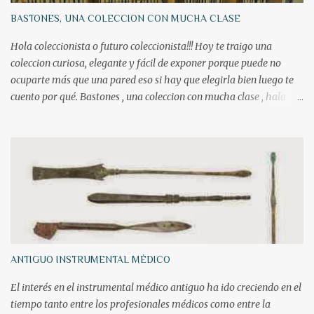
BASTONES, UNA COLECCION CON MUCHA CLASE
Hola coleccionista o futuro coleccionista!!! Hoy te traigo una
coleccion curiosa, elegante y fácil de exponer porque puede no
ocuparte más que una pared eso si hay que elegirla bien luego te
cuento por qué. Bastones , una coleccion con mucha clase , hala
como el título En siglos pasados, los hombres generalmente, pero
también mujeres de buena posición raramente salían sin un bastón
en la mano. A diferencia de hoy, los bastones de los siglos 17, 18 y
19 a menudo alardeaban de los metales preciosos y joyas de sus
empuñaduras , siempre como símbolo del estatus de quien los
empuñaba se situaban más entre los complementos de moda que
como una ayuda para caminar Por supuesto los dictámenes de la
moda han ido cambiando relajando las directrices a las que estaba
sometida toda persona de bien. Hoy los bastones tienen un uso
ANTIGUO INSTRUMENTAL MÉDICO
práctico como ayuda en la acción de caminar y su estética se
enfoca a la seguridad y practicidad dejando de lado la estética
El interés en el instrumental médico antiguo ha ido creciendo en el
Pero últimame...
tiempo tanto entre los profesionales médicos como entre la